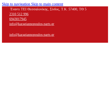
Skip to navigation
Skip to main content
Έναντι ΤΕΙ Θεσσαλονίκης, Σίνδος, Τ.Κ. 57400, ΤΘ 5
2310 512 996
6943017945
info@karagiannopoulos-parts.gr
info@karagiannopoulos-parts.gr