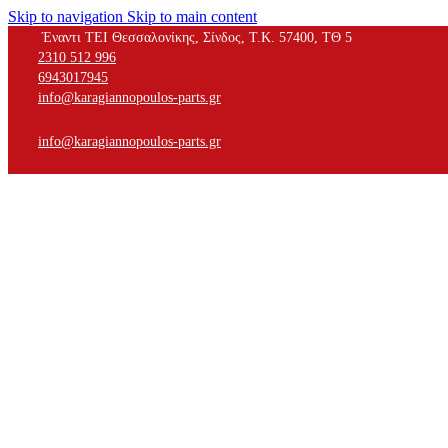
Skip to navigation
Skip to main content
Έναντι ΤΕΙ Θεσσαλονίκης, Σίνδος, Τ.Κ. 57400, ΤΘ 5
2310 512 996
6943017945
info@karagiannopoulos-parts.gr
info@karagiannopoulos-parts.gr