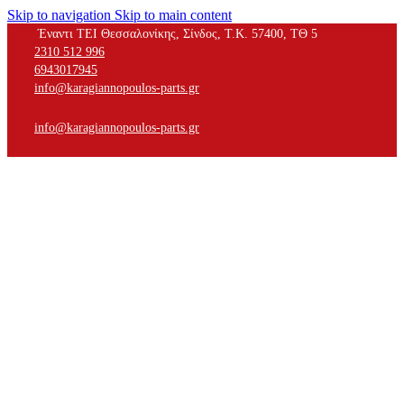
Skip to navigation
Skip to main content
Έναντι ΤΕΙ Θεσσαλονίκης, Σίνδος, Τ.Κ. 57400, ΤΘ 5
2310 512 996
6943017945
info@karagiannopoulos-parts.gr
info@karagiannopoulos-parts.gr