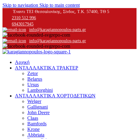
Skip to navigation
Skip to main content
Έναντι ΤΕΙ Θεσσαλονίκης, Σίνδος, Τ.Κ. 57400, ΤΘ 5
2310 512 996
6943017945
info@karagiannopoulos-parts.gr
info@karagiannopoulos-parts.gr
Αρχική
ΑΝΤΑΛΛΑΚΤΙΚΑ ΤΡΑΚΤΕΡ
Zetor
Belarus
Ursus
Lamborghini
ΑΝΤΑΛΛΑΚΤΙΚΑ ΧΟΡΤΟΔΕΤΙΚΩΝ
Welger
Gallignani
John Deere
Claas
Bamfords
Krone
Abbriata