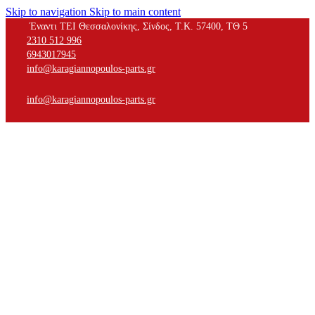
Skip to navigation
Skip to main content
Έναντι ΤΕΙ Θεσσαλονίκης, Σίνδος, Τ.Κ. 57400, ΤΘ 5
2310 512 996
6943017945
info@karagiannopoulos-parts.gr
info@karagiannopoulos-parts.gr