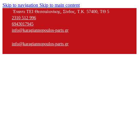
Skip to navigation
Skip to main content
Έναντι ΤΕΙ Θεσσαλονίκης, Σίνδος, Τ.Κ. 57400, ΤΘ 5
2310 512 996
6943017945
info@karagiannopoulos-parts.gr
info@karagiannopoulos-parts.gr