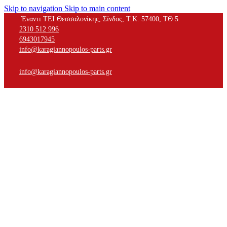
Skip to navigation
Skip to main content
Έναντι ΤΕΙ Θεσσαλονίκης, Σίνδος, Τ.Κ. 57400, ΤΘ 5
2310 512 996
6943017945
info@karagiannopoulos-parts.gr
info@karagiannopoulos-parts.gr