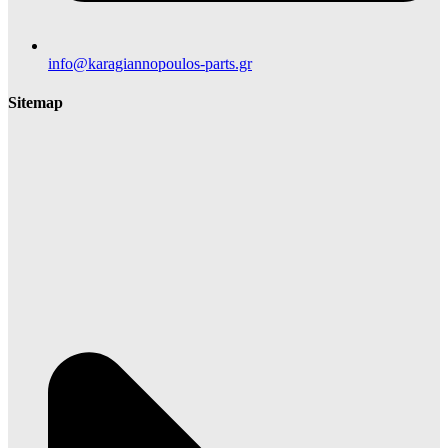
info@karagiannopoulos-parts.gr
Sitemap