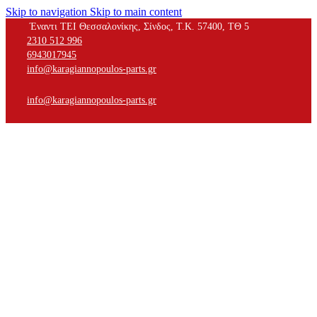
Skip to navigation
Skip to main content
Έναντι ΤΕΙ Θεσσαλονίκης, Σίνδος, Τ.Κ. 57400, ΤΘ 5
2310 512 996
6943017945
info@karagiannopoulos-parts.gr
info@karagiannopoulos-parts.gr