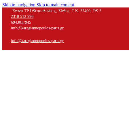
Skip to navigation
Skip to main content
Έναντι ΤΕΙ Θεσσαλονίκης, Σίνδος, Τ.Κ. 57400, ΤΘ 5
2310 512 996
6943017945
info@karagiannopoulos-parts.gr
info@karagiannopoulos-parts.gr