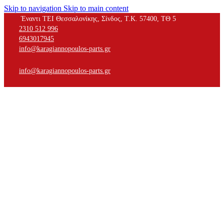
Skip to navigation
Skip to main content
Έναντι ΤΕΙ Θεσσαλονίκης, Σίνδος, Τ.Κ. 57400, ΤΘ 5
2310 512 996
6943017945
info@karagiannopoulos-parts.gr
info@karagiannopoulos-parts.gr