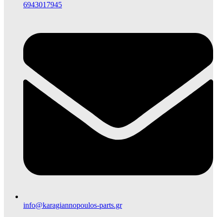
6943017945
info@karagiannopoulos-parts.gr