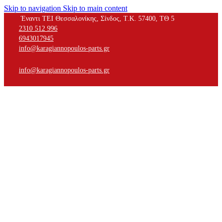
Skip to navigation
Skip to main content
Έναντι ΤΕΙ Θεσσαλονίκης, Σίνδος, Τ.Κ. 57400, ΤΘ 5
2310 512 996
6943017945
info@karagiannopoulos-parts.gr
info@karagiannopoulos-parts.gr