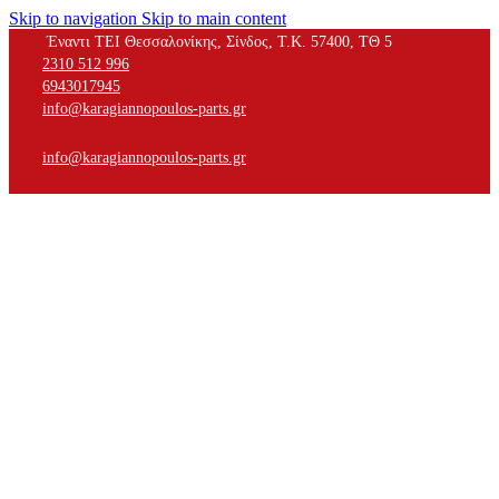
Skip to navigation
Skip to main content
Έναντι ΤΕΙ Θεσσαλονίκης, Σίνδος, Τ.Κ. 57400, ΤΘ 5
2310 512 996
6943017945
info@karagiannopoulos-parts.gr
info@karagiannopoulos-parts.gr