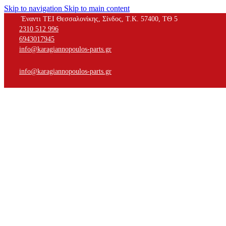
Skip to navigation
Skip to main content
Έναντι ΤΕΙ Θεσσαλονίκης, Σίνδος, Τ.Κ. 57400, ΤΘ 5
2310 512 996
6943017945
info@karagiannopoulos-parts.gr
info@karagiannopoulos-parts.gr