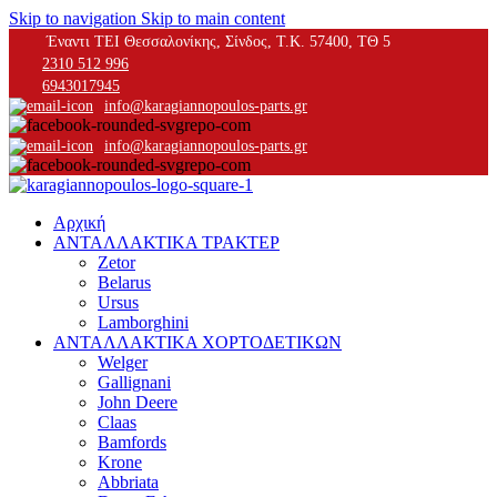
Skip to navigation
Skip to main content
Έναντι ΤΕΙ Θεσσαλονίκης, Σίνδος, Τ.Κ. 57400, ΤΘ 5
2310 512 996
6943017945
info@karagiannopoulos-parts.gr
info@karagiannopoulos-parts.gr
Αρχική
ΑΝΤΑΛΛΑΚΤΙΚΑ ΤΡΑΚΤΕΡ
Zetor
Belarus
Ursus
Lamborghini
ΑΝΤΑΛΛΑΚΤΙΚΑ ΧΟΡΤΟΔΕΤΙΚΩΝ
Welger
Gallignani
John Deere
Claas
Bamfords
Krone
Abbriata