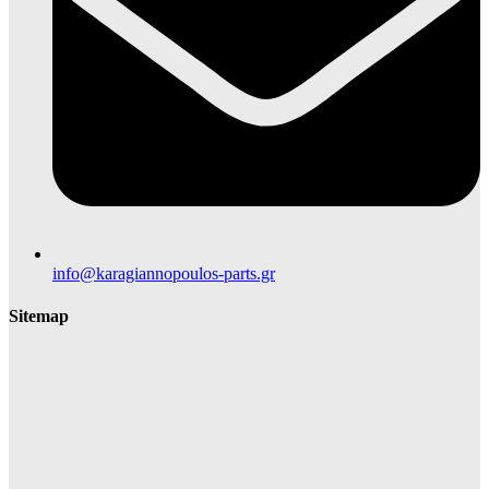
info@karagiannopoulos-parts.gr
Sitemap