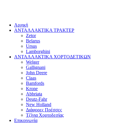
Αρχική
ΑΝΤΑΛΛΑΚΤΙΚΑ ΤΡΑΚΤΕΡ
Zetor
Belarus
Ursus
Lamborghini
ΑΝΤΑΛΛΑΚΤΙΚΑ ΧΟΡΤΟΔΕΤΙΚΩΝ
Welger
Gallignani
John Deere
Claas
Bamfords
Krone
Abbriata
Deutz-Fahr
New Holland
Διάφορες Πρέσσες
Τζίνια Χορτοδεσίας
Επικοινωνία