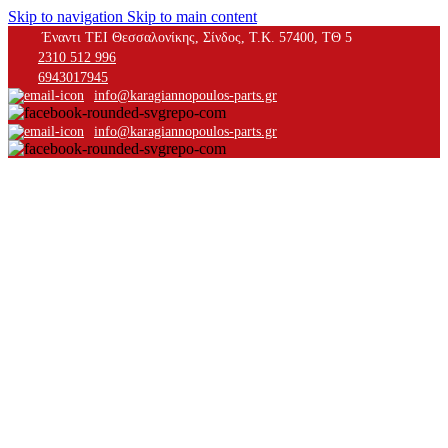
Skip to navigation
Skip to main content
Έναντι ΤΕΙ Θεσσαλονίκης, Σίνδος, Τ.Κ. 57400, ΤΘ 5
2310 512 996
6943017945
info@karagiannopoulos-parts.gr
info@karagiannopoulos-parts.gr