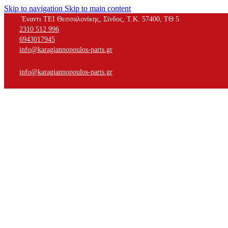
Skip to navigation
Skip to main content
Έναντι ΤΕΙ Θεσσαλονίκης, Σίνδος, Τ.Κ. 57400, ΤΘ 5
2310 512 996
6943017945
info@karagiannopoulos-parts.gr
info@karagiannopoulos-parts.gr