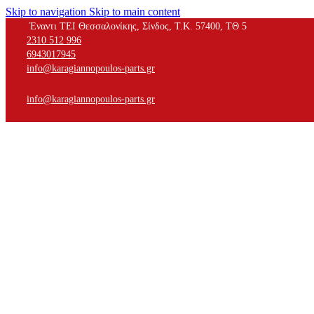
Skip to navigation
Skip to main content
Έναντι ΤΕΙ Θεσσαλονίκης, Σίνδος, Τ.Κ. 57400, ΤΘ 5
2310 512 996
6943017945
info@karagiannopoulos-parts.gr
info@karagiannopoulos-parts.gr