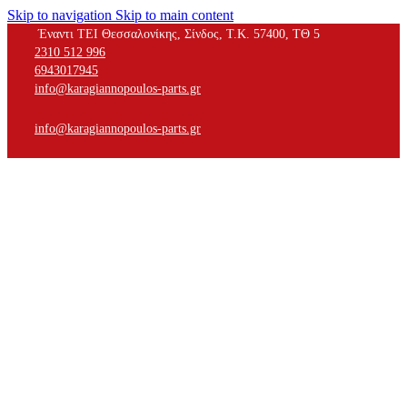
Skip to navigation
Skip to main content
Έναντι ΤΕΙ Θεσσαλονίκης, Σίνδος, Τ.Κ. 57400, ΤΘ 5
2310 512 996
6943017945
info@karagiannopoulos-parts.gr
info@karagiannopoulos-parts.gr