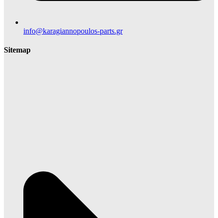
info@karagiannopoulos-parts.gr
Sitemap