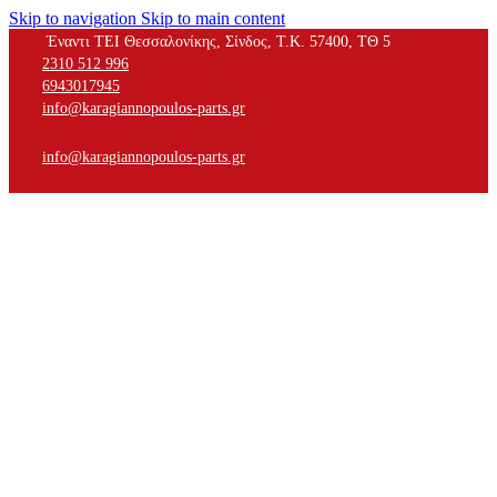
Skip to navigation
Skip to main content
Έναντι ΤΕΙ Θεσσαλονίκης, Σίνδος, Τ.Κ. 57400, ΤΘ 5
2310 512 996
6943017945
info@karagiannopoulos-parts.gr
info@karagiannopoulos-parts.gr