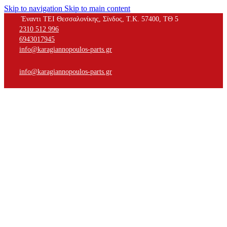
Skip to navigation
Skip to main content
Έναντι ΤΕΙ Θεσσαλονίκης, Σίνδος, Τ.Κ. 57400, ΤΘ 5
2310 512 996
6943017945
info@karagiannopoulos-parts.gr
info@karagiannopoulos-parts.gr