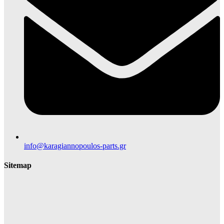
info@karagiannopoulos-parts.gr
Sitemap