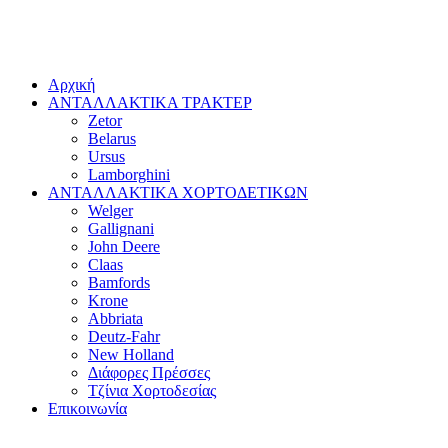
Αρχική
ΑΝΤΑΛΛΑΚΤΙΚΑ ΤΡΑΚΤΕΡ
Zetor
Belarus
Ursus
Lamborghini
ΑΝΤΑΛΛΑΚΤΙΚΑ ΧΟΡΤΟΔΕΤΙΚΩΝ
Welger
Gallignani
John Deere
Claas
Bamfords
Krone
Abbriata
Deutz-Fahr
New Holland
Διάφορες Πρέσσες
Τζίνια Χορτοδεσίας
Επικοινωνία