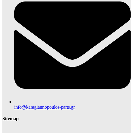
info@karagiannopoulos-parts.gr
Sitemap