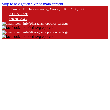
Skip to navigation
Skip to main content
Έναντι ΤΕΙ Θεσσαλονίκης, Σίνδος, Τ.Κ. 57400, ΤΘ 5
2310 512 996
6943017945
info@karagiannopoulos-parts.gr
info@karagiannopoulos-parts.gr