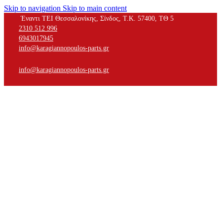
Skip to navigation
Skip to main content
Έναντι ΤΕΙ Θεσσαλονίκης, Σίνδος, Τ.Κ. 57400, ΤΘ 5
2310 512 996
6943017945
info@karagiannopoulos-parts.gr
info@karagiannopoulos-parts.gr