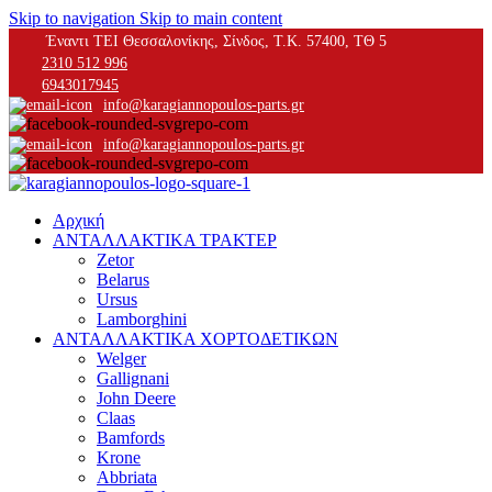
Skip to navigation
Skip to main content
Έναντι ΤΕΙ Θεσσαλονίκης, Σίνδος, Τ.Κ. 57400, ΤΘ 5
2310 512 996
6943017945
info@karagiannopoulos-parts.gr
info@karagiannopoulos-parts.gr
Αρχική
ΑΝΤΑΛΛΑΚΤΙΚΑ ΤΡΑΚΤΕΡ
Zetor
Belarus
Ursus
Lamborghini
ΑΝΤΑΛΛΑΚΤΙΚΑ ΧΟΡΤΟΔΕΤΙΚΩΝ
Welger
Gallignani
John Deere
Claas
Bamfords
Krone
Abbriata