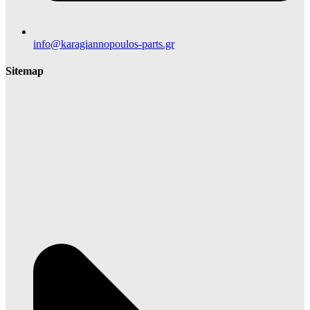
info@karagiannopoulos-parts.gr
Sitemap