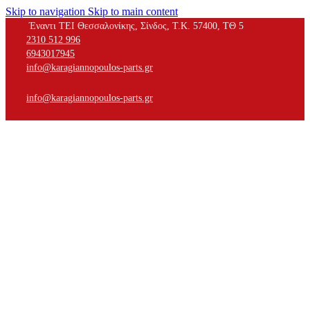
Skip to navigation
Skip to main content
Έναντι ΤΕΙ Θεσσαλονίκης, Σίνδος, Τ.Κ. 57400, ΤΘ 5
2310 512 996
6943017945
info@karagiannopoulos-parts.gr
info@karagiannopoulos-parts.gr