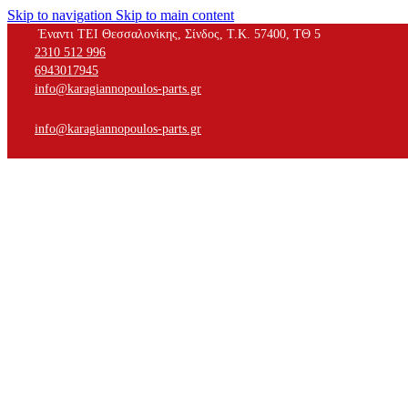
Skip to navigation
Skip to main content
Έναντι ΤΕΙ Θεσσαλονίκης, Σίνδος, Τ.Κ. 57400, ΤΘ 5
2310 512 996
6943017945
info@karagiannopoulos-parts.gr
info@karagiannopoulos-parts.gr