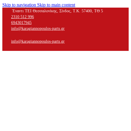
Skip to navigation
Skip to main content
Έναντι ΤΕΙ Θεσσαλονίκης, Σίνδος, Τ.Κ. 57400, ΤΘ 5
2310 512 996
6943017945
info@karagiannopoulos-parts.gr
info@karagiannopoulos-parts.gr