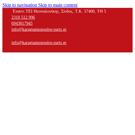
Skip to navigation
Skip to main content
Έναντι ΤΕΙ Θεσσαλονίκης, Σίνδος, Τ.Κ. 57400, ΤΘ 5
2310 512 996
6943017945
info@karagiannopoulos-parts.gr
info@karagiannopoulos-parts.gr