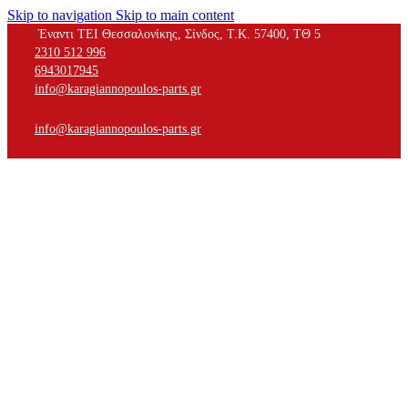
Skip to navigation
Skip to main content
Έναντι ΤΕΙ Θεσσαλονίκης, Σίνδος, Τ.Κ. 57400, ΤΘ 5
2310 512 996
6943017945
info@karagiannopoulos-parts.gr
info@karagiannopoulos-parts.gr