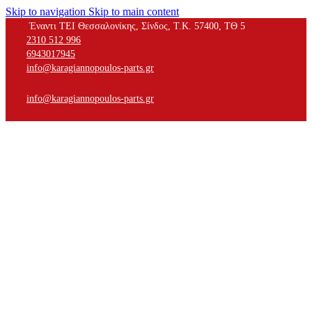
Skip to navigation
Skip to main content
Έναντι ΤΕΙ Θεσσαλονίκης, Σίνδος, Τ.Κ. 57400, ΤΘ 5
2310 512 996
6943017945
info@karagiannopoulos-parts.gr
info@karagiannopoulos-parts.gr