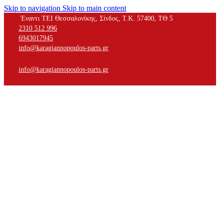
Skip to navigation
Skip to main content
Έναντι ΤΕΙ Θεσσαλονίκης, Σίνδος, Τ.Κ. 57400, ΤΘ 5
2310 512 996
6943017945
info@karagiannopoulos-parts.gr
info@karagiannopoulos-parts.gr