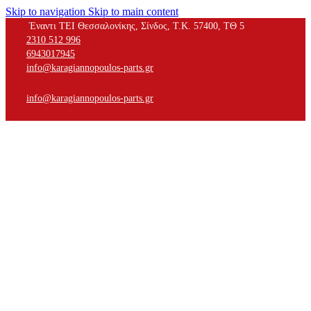
Skip to navigation
Skip to main content
Έναντι ΤΕΙ Θεσσαλονίκης, Σίνδος, Τ.Κ. 57400, ΤΘ 5
2310 512 996
6943017945
info@karagiannopoulos-parts.gr
info@karagiannopoulos-parts.gr