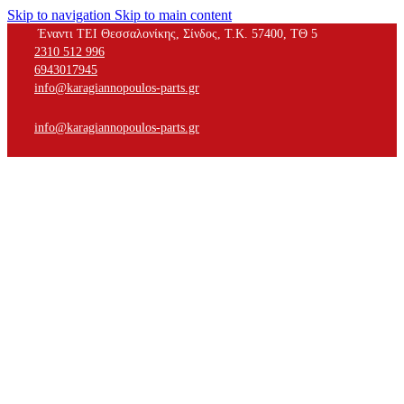
Skip to navigation
Skip to main content
Έναντι ΤΕΙ Θεσσαλονίκης, Σίνδος, Τ.Κ. 57400, ΤΘ 5
2310 512 996
6943017945
info@karagiannopoulos-parts.gr
info@karagiannopoulos-parts.gr