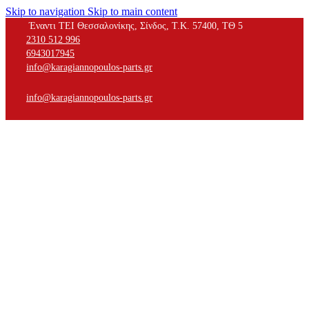
Skip to navigation
Skip to main content
Έναντι ΤΕΙ Θεσσαλονίκης, Σίνδος, Τ.Κ. 57400, ΤΘ 5
2310 512 996
6943017945
info@karagiannopoulos-parts.gr
info@karagiannopoulos-parts.gr