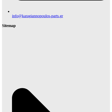
info@karagiannopoulos-parts.gr
Sitemap