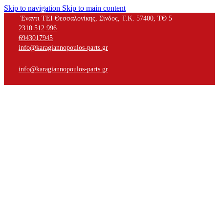
Skip to navigation
Skip to main content
Έναντι ΤΕΙ Θεσσαλονίκης, Σίνδος, Τ.Κ. 57400, ΤΘ 5
2310 512 996
6943017945
info@karagiannopoulos-parts.gr
info@karagiannopoulos-parts.gr