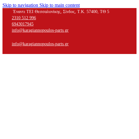
Skip to navigation
Skip to main content
Έναντι ΤΕΙ Θεσσαλονίκης, Σίνδος, Τ.Κ. 57400, ΤΘ 5
2310 512 996
6943017945
info@karagiannopoulos-parts.gr
info@karagiannopoulos-parts.gr