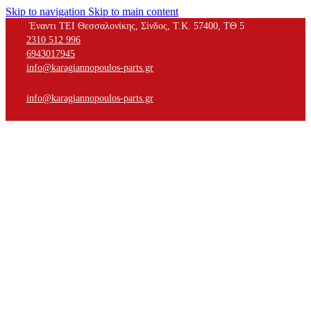
Skip to navigation
Skip to main content
Έναντι ΤΕΙ Θεσσαλονίκης, Σίνδος, Τ.Κ. 57400, ΤΘ 5
2310 512 996
6943017945
info@karagiannopoulos-parts.gr
info@karagiannopoulos-parts.gr