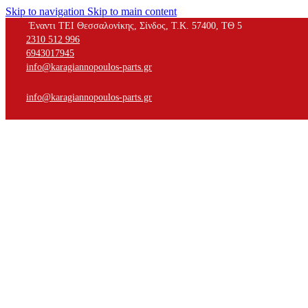
Skip to navigation
Skip to main content
Έναντι ΤΕΙ Θεσσαλονίκης, Σίνδος, Τ.Κ. 57400, ΤΘ 5
2310 512 996
6943017945
info@karagiannopoulos-parts.gr
info@karagiannopoulos-parts.gr