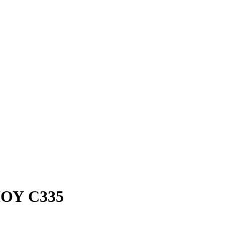
ΟΥ C335