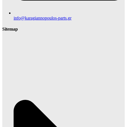
info@karagiannopoulos-parts.gr
Sitemap