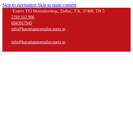
Skip to navigation
Skip to main content
Έναντι ΤΕΙ Θεσσαλονίκης, Σίνδος, Τ.Κ. 57400, ΤΘ 5
2310 512 996
6943017945
info@karagiannopoulos-parts.gr
info@karagiannopoulos-parts.gr