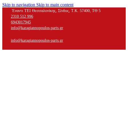
Skip to navigation
Skip to main content
Έναντι ΤΕΙ Θεσσαλονίκης, Σίνδος, Τ.Κ. 57400, ΤΘ 5
2310 512 996
6943017945
info@karagiannopoulos-parts.gr
info@karagiannopoulos-parts.gr