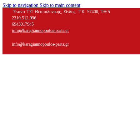
Skip to navigation
Skip to main content
Έναντι ΤΕΙ Θεσσαλονίκης, Σίνδος, Τ.Κ. 57400, ΤΘ 5
2310 512 996
6943017945
info@karagiannopoulos-parts.gr
info@karagiannopoulos-parts.gr