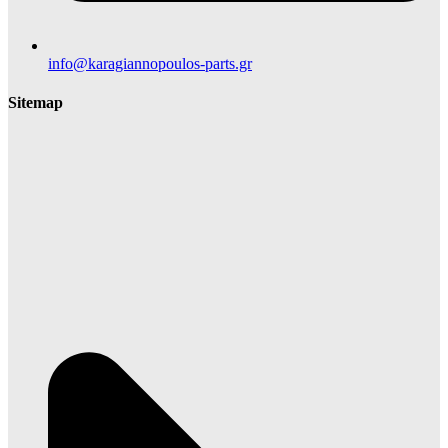
info@karagiannopoulos-parts.gr
Sitemap