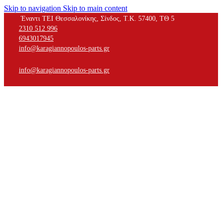
Skip to navigation
Skip to main content
Έναντι ΤΕΙ Θεσσαλονίκης, Σίνδος, Τ.Κ. 57400, ΤΘ 5
2310 512 996
6943017945
info@karagiannopoulos-parts.gr
info@karagiannopoulos-parts.gr