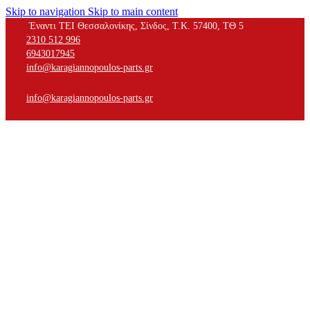
Skip to navigation
Skip to main content
Έναντι ΤΕΙ Θεσσαλονίκης, Σίνδος, Τ.Κ. 57400, ΤΘ 5
2310 512 996
6943017945
info@karagiannopoulos-parts.gr
info@karagiannopoulos-parts.gr