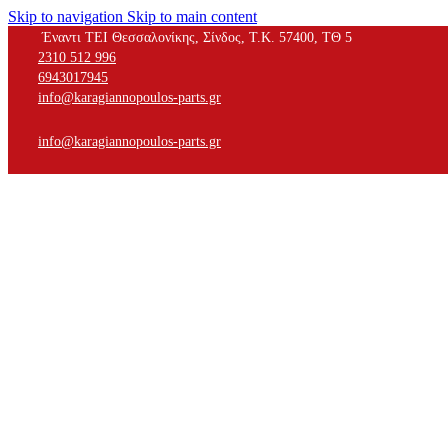
Skip to navigation
Skip to main content
Έναντι ΤΕΙ Θεσσαλονίκης, Σίνδος, Τ.Κ. 57400, ΤΘ 5
2310 512 996
6943017945
info@karagiannopoulos-parts.gr
info@karagiannopoulos-parts.gr