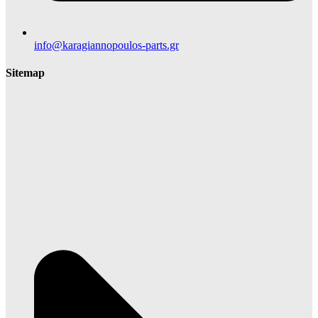
info@karagiannopoulos-parts.gr
Sitemap