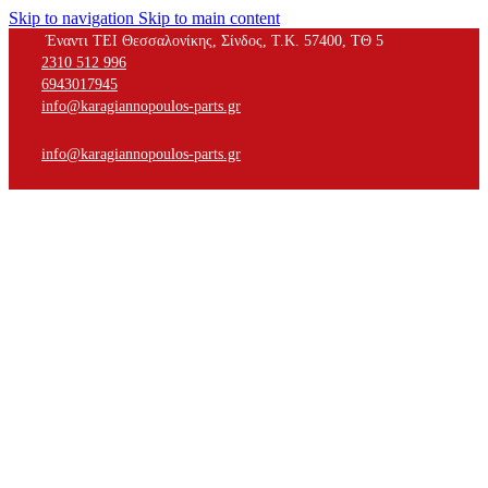
Skip to navigation
Skip to main content
Έναντι ΤΕΙ Θεσσαλονίκης, Σίνδος, Τ.Κ. 57400, ΤΘ 5
2310 512 996
6943017945
info@karagiannopoulos-parts.gr
info@karagiannopoulos-parts.gr