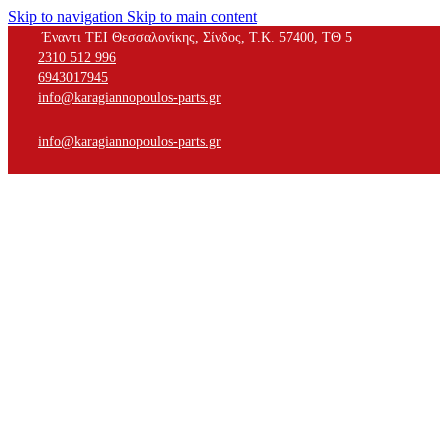
Skip to navigation
Skip to main content
Έναντι ΤΕΙ Θεσσαλονίκης, Σίνδος, Τ.Κ. 57400, ΤΘ 5
2310 512 996
6943017945
info@karagiannopoulos-parts.gr
info@karagiannopoulos-parts.gr