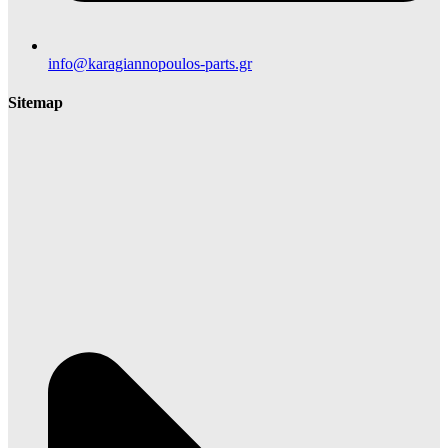
info@karagiannopoulos-parts.gr
Sitemap