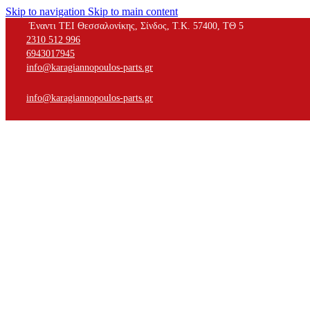
Skip to navigation
Skip to main content
Έναντι ΤΕΙ Θεσσαλονίκης, Σίνδος, Τ.Κ. 57400, ΤΘ 5
2310 512 996
6943017945
info@karagiannopoulos-parts.gr
info@karagiannopoulos-parts.gr