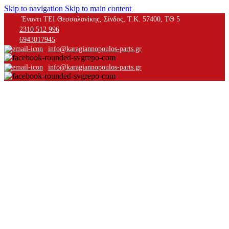
Skip to navigation
Skip to main content
Έναντι ΤΕΙ Θεσσαλονίκης, Σίνδος, Τ.Κ. 57400, ΤΘ 5
2310 512 996
6943017945
info@karagiannopoulos-parts.gr
info@karagiannopoulos-parts.gr