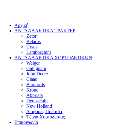
Αρχική
ΑΝΤΑΛΛΑΚΤΙΚΑ ΤΡΑΚΤΕΡ
Zetor
Belarus
Ursus
Lamborghini
ΑΝΤΑΛΛΑΚΤΙΚΑ ΧΟΡΤΟΔΕΤΙΚΩΝ
Welger
Gallignani
John Deere
Claas
Bamfords
Krone
Abbriata
Deutz-Fahr
New Holland
Διάφορες Πρέσσες
Τζίνια Χορτοδεσίας
Επικοινωνία