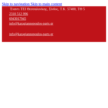
Skip to navigation
Skip to main content
Έναντι ΤΕΙ Θεσσαλονίκης, Σίνδος, Τ.Κ. 57400, ΤΘ 5
2310 512 996
6943017945
info@karagiannopoulos-parts.gr
info@karagiannopoulos-parts.gr