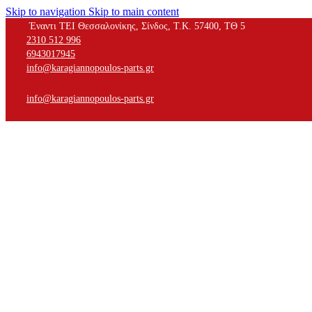
Skip to navigation
Skip to main content
Έναντι ΤΕΙ Θεσσαλονίκης, Σίνδος, Τ.Κ. 57400, ΤΘ 5
2310 512 996
6943017945
info@karagiannopoulos-parts.gr
info@karagiannopoulos-parts.gr