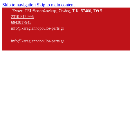
Skip to navigation
Skip to main content
Έναντι ΤΕΙ Θεσσαλονίκης, Σίνδος, Τ.Κ. 57400, ΤΘ 5
2310 512 996
6943017945
info@karagiannopoulos-parts.gr
info@karagiannopoulos-parts.gr